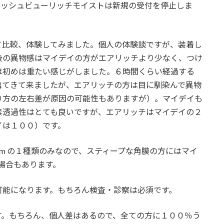
レッシュビューリッチモイストは新規の受付を停止しま
て比較、体験してみました。個人の体験談ですが、装着し
後の異物感はマイデイの方がエアリッチより少なく、つけ
は初めは重たい感じがしました。６時間くらい経過する
出てきて来ましたが、エアリッチの方は目に馴染んで異物
り方の左右差が原因の可能性もありますが）。マイデイも
素透過性はとても良いですが、エアリッチはマイデイの２
イは１００）です。
 mm の１種類のみなので、スティープな角膜の方にはマイ
い場合もあります。
可能になります。もちろん検査・診察は必須です。
す。もちろん、個人差はあるので、全ての方に１００％う