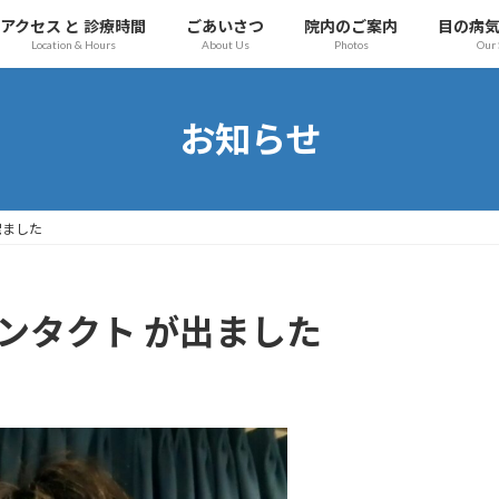
アクセス と 診療時間
ごあいさつ
院内のご案内
目の病
Location & Hours
About Us
Photos
Our 
お知らせ
出ました
ンタクト が出ました