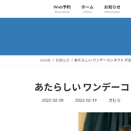
コ
ナ
Web予約
ホーム
お知らせ
ン
ビ
Rservation
Home
Information
テ
ゲ
ン
ー
ツ
シ
へ
ョ
ス
ン
キ
に
ッ
移
HOME
お知らせ
あたらしい ワンデーコンタクト が
プ
動
あたらしい ワンデーコ
最
2022-02-28
2022-02-19
きむら
終
更
新
日
時