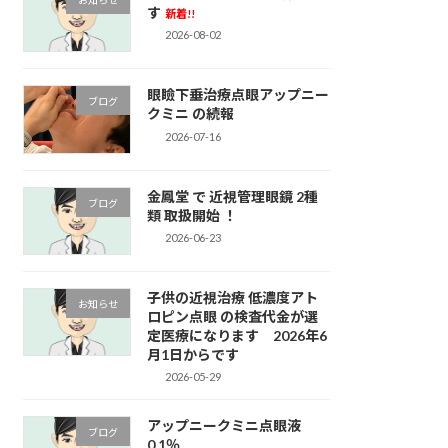
お知らせ
す
新着!!
2026-08-02
眼瞼下垂治療点眼アップニー
ブログ
クミニ の続報
2026-07-16
金鳳堂 で 近視管理眼鏡 2種
ブログ
類 取扱開始 ！
2026-06-23
子供の近視治療 低濃度アト
お知らせ
ロピン点眼 の検査代金が選
定医療になります 2026年6
月1日からです
2026-05-29
アップニークミニ点眼液
ブログ
0.1％